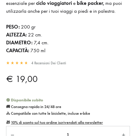
ciclo viaggiatori
bike packer,
essenziale per
e
ma puoi
utilizzarla anche per i tuoi viaggi a piedi e in palestra.
PESO:
200 gr
ALTEZZA:
22 cm.
DIAMETRO:
7,4 cm.
CAPACITÀ:
750 ml
4
Recensioni Dei Clienti
Rated
4.80
out of 5 based on
5
customer ratings
€
19,00
🟢 Disponibile subito
🚚 Consegna rapida in 24/48 ore
🚴 Compatibile con tutte le biciclette, incluse e-bike
🎁
10% di sconto sul tuo ordine iscrivendoti alla newsletter