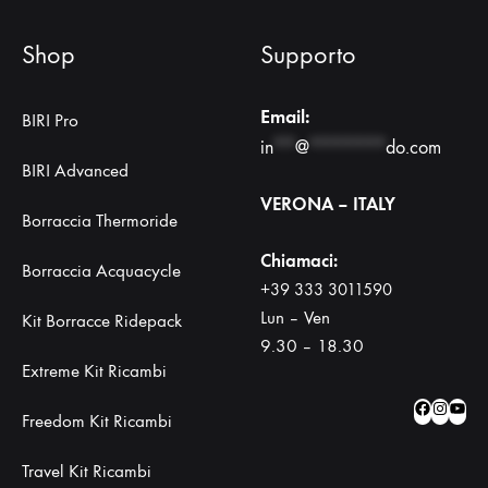
Shop
Supporto
Email:
BIRI Pro
in
**
@
*******
do.com
BIRI Advanced
VERONA – ITALY
Borraccia Thermoride
Chiamaci:
Borraccia Acquacycle
+39 333 3011590
Lun – Ven
Kit Borracce Ridepack
9.30 – 18.30
Extreme Kit Ricambi
Facebo
Insta
Yo
Freedom Kit Ricambi
Travel Kit Ricambi